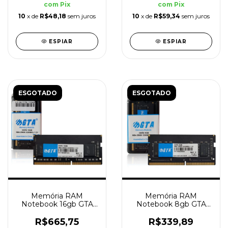
com
Pix
com
Pix
10
x de
R$48,18
sem juros
10
x de
R$59,34
sem juros
ESPIAR
ESPIAR
ESGOTADO
ESGOTADO
Memória RAM
Memória RAM
Notebook 16gb GTA
Notebook 8gb GTA
Tech DDR4 3200MHz
Tech DDR4 3200MHz
Cl22 1.2V
Cl22 1.2V
R$665,75
R$339,89