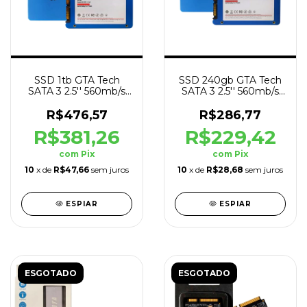
SSD 1tb GTA Tech
SSD 240gb GTA Tech
SATA 3 2.5'' 560mb/s
SATA 3 2.5'' 560mb/s
Leit - 520mb/s Grav
Leit - 520mb/s Grav
R$476,57
R$286,77
R$381,26
R$229,42
com
Pix
com
Pix
10
x de
R$47,66
sem juros
10
x de
R$28,68
sem juros
ESPIAR
ESPIAR
ESGOTADO
ESGOTADO