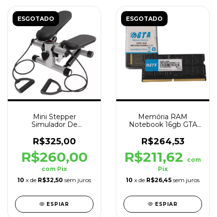
ESGOTADO
ESGOTADO
Mini Stepper
Memória RAM
Simulador De
Notebook 16gb GTA
Caminhada Até 120kg
Tech DDR5 4800MHz
Nmi69 Gta Tech
Cl22 1.5V
R$325,00
R$264,53
R$260,00
R$211,62
com
com
Pix
Pix
10
x de
R$32,50
sem juros
10
x de
R$26,45
sem juros
ESPIAR
ESPIAR