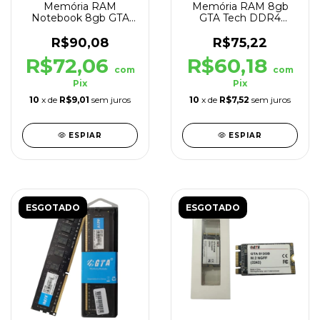
Memória RAM
Memória RAM 8gb
Notebook 8gb GTA
GTA Tech DDR4
Tech DDR4 2400MHz
2400MHz Cl21 1.2V
Cl17 1.2V
R$90,08
R$75,22
R$72,06
R$60,18
com
com
Pix
Pix
10
x de
R$9,01
sem juros
10
x de
R$7,52
sem juros
ESPIAR
ESPIAR
ESGOTADO
ESGOTADO