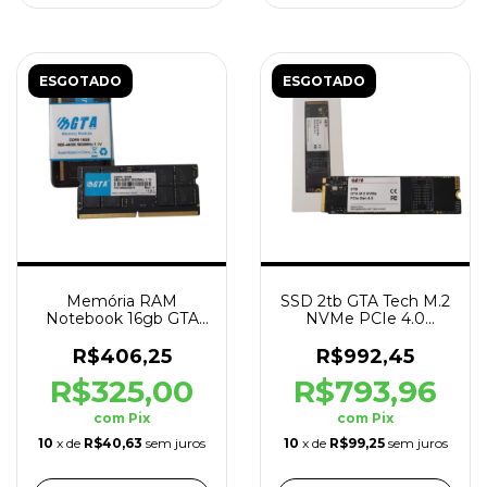
ESGOTADO
ESGOTADO
Memória RAM
SSD 2tb GTA Tech M.2
Notebook 16gb GTA
NVMe PCIe 4.0
Tech DDR5 5600MHz
7000mb/s Leit -
Cl22 1.5V
5000mb/s Grav
R$406,25
R$992,45
R$325,00
R$793,96
com
Pix
com
Pix
10
x de
R$40,63
sem juros
10
x de
R$99,25
sem juros