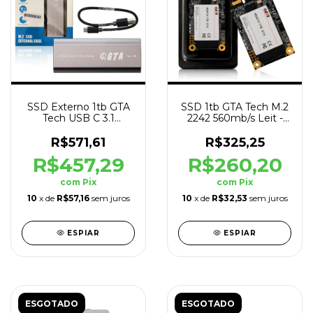
SSD Externo 1tb GTA
SSD 1tb GTA Tech M.2
Tech USB C 3.1
2242 560mb/s Leit -
1400mb/s Leit -
500mb/s Grav
1800mb/s Grav
R$571,61
R$325,25
R$457,29
R$260,20
com
Pix
com
Pix
10
x de
R$57,16
sem juros
10
x de
R$32,53
sem juros
ESPIAR
ESPIAR
ESGOTADO
ESGOTADO