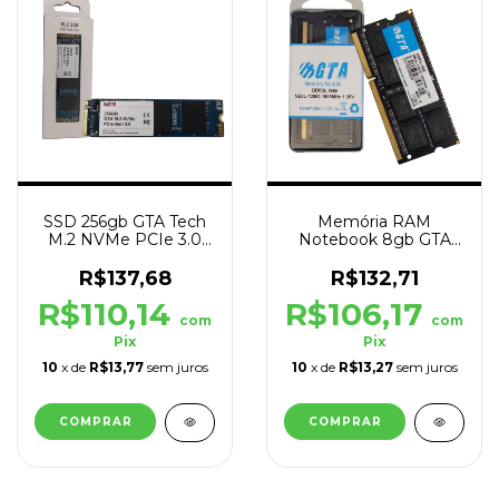
SSD 256gb GTA Tech
Memória RAM
M.2 NVMe PCIe 3.0
Notebook 8gb GTA
2000mb/s Leit -
Tech Ddr3L 1600MHz
1600mb/s Grav
Cl11 1.35V Low Voltage
R$137,68
R$132,71
R$110,14
R$106,17
com
com
Pix
Pix
10
x de
R$13,77
sem juros
10
x de
R$13,27
sem juros