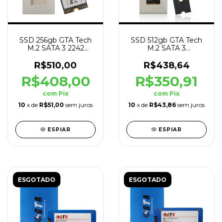
SSD 256gb GTA Tech
SSD 512gb GTA Tech
M.2 SATA 3 2242
M.2 SATA 3
560mb/s Leit -
2242/2260/2280
500mb/s Grav
560mb/s Leit -
R$510,00
R$438,64
500mb/s Grav
R$408,00
R$350,91
com
Pix
com
Pix
10
x de
R$51,00
sem juros
10
x de
R$43,86
sem juros
ESPIAR
ESPIAR
ESGOTADO
ESGOTADO