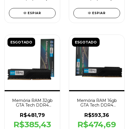
ESPIAR
ESPIAR
ESGOTADO
ESGOTADO
Memória RAM 32gb
Memória RAM 16gb
GTA Tech DDR4
GTA Tech DDR4
3200MHz Cl22 1.2V
3200MHz Cl22 1.2V
Dissipador
Dissipador
R$481,79
R$593,36
R$385,43
R$474,69