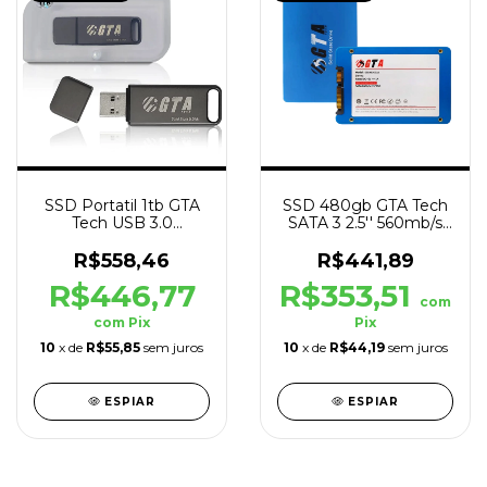
SSD Portatil 1tb GTA
SSD 480gb GTA Tech
Tech USB 3.0
SATA 3 2.5'' 560mb/s
400mb/s Leit -
Leit - 520mb/s Grav
400mb/s Grav
R$558,46
R$441,89
R$446,77
R$353,51
com
com
Pix
Pix
10
x de
R$55,85
sem juros
10
x de
R$44,19
sem juros
ESPIAR
ESPIAR