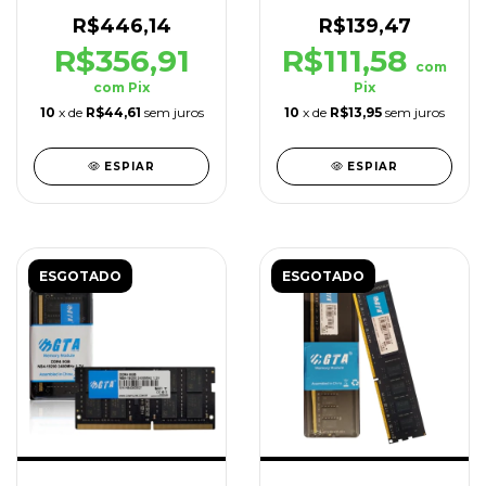
3200MHz Cl22 1.2V
2666MHz Cl21 1.2V
C/Dissipador
R$446,14
R$139,47
R$356,91
R$111,58
com
com
Pix
Pix
10
x de
R$44,61
sem juros
10
x de
R$13,95
sem juros
ESPIAR
ESPIAR
ESGOTADO
ESGOTADO