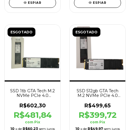
ESPIAR
ESPIAR
ESGOTADO
ESGOTADO
SSD 1tb GTA Tech M.2
SSD 512gb GTA Tech
NVMe PCIe 4.0
M.2 NVMe PCIe 4.0
7000mb/s Leit -
7000mb/s Leit -
5000mb/s Grav
5000mb/s Grav
R$602,30
R$499,65
R$481,84
R$399,72
com
Pix
com
Pix
10
x de
R$60,23
sem juros
10
x de
R$49,97
sem juros