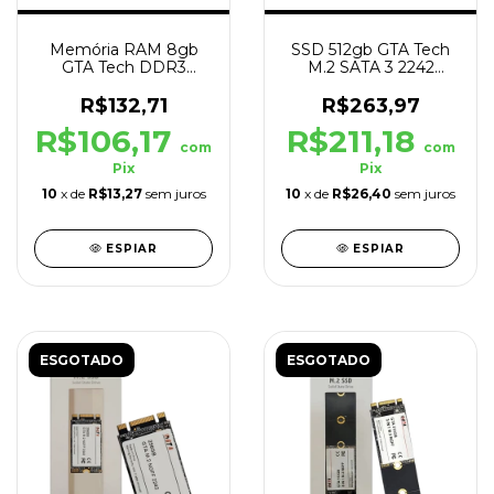
Memória RAM 8gb
SSD 512gb GTA Tech
GTA Tech DDR3
M.2 SATA 3 2242
1600MHz Cl11 1.5V
560mb/s Leit -
500mb/s Grav
R$132,71
R$263,97
R$106,17
R$211,18
com
com
Pix
Pix
10
x de
R$13,27
sem juros
10
x de
R$26,40
sem juros
ESPIAR
ESPIAR
ESGOTADO
ESGOTADO