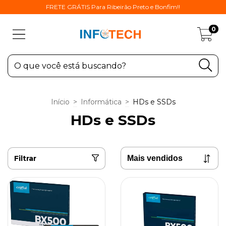
FRETE GRÁTIS Para Ribeirão Preto e Bonfim!!
0
Início
>
Informática
>
HDs e SSDs
HDs e SSDs
Filtrar