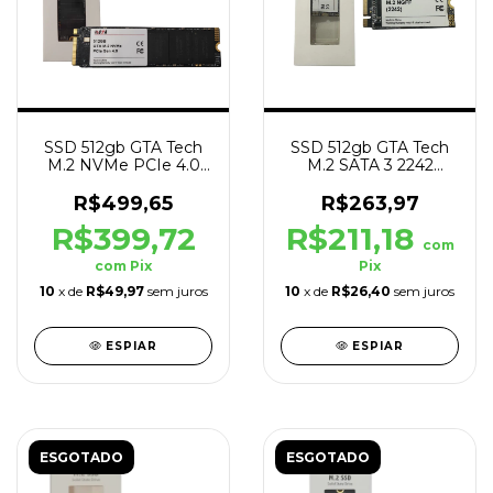
SSD 512gb GTA Tech
SSD 512gb GTA Tech
M.2 NVMe PCIe 4.0
M.2 SATA 3 2242
7000mb/s Leit -
560mb/s Leit -
5000mb/s Grav
500mb/s Grav
R$499,65
R$263,97
R$399,72
R$211,18
com
com
Pix
Pix
10
x de
R$49,97
sem juros
10
x de
R$26,40
sem juros
ESPIAR
ESPIAR
ESGOTADO
ESGOTADO