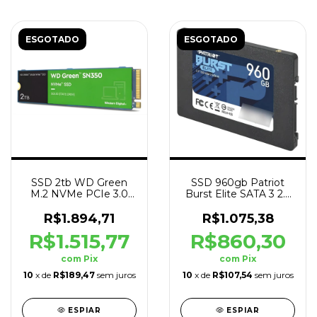
ESGOTADO
ESGOTADO
SSD 2tb WD Green
SSD 960gb Patriot
M.2 NVMe PCIe 3.0
Burst Elite SATA 3 2.5
3.2gb/s Leit - 3gb/s
450 MB/s Leit -
Grav
320MB/s Grav
R$1.894,71
R$1.075,38
R$1.515,77
R$860,30
com
Pix
com
Pix
10
x de
R$189,47
sem juros
10
x de
R$107,54
sem juros
ESPIAR
ESPIAR