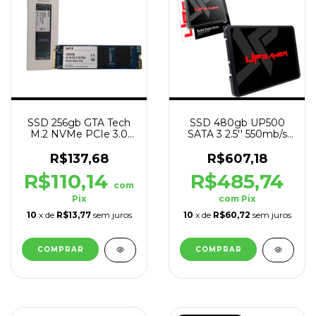
SSD 256gb GTA Tech
SSD 480gb UP500
M.2 NVMe PCIe 3.0
SATA 3 2.5'' 550mb/s
2000mb/s Leit -
Leit - 500 mb/s Grav
1600mb/s Grav
R$137,68
R$607,18
R$110,14
R$485,74
com
Pix
com
Pix
10
x de
R$13,77
sem juros
10
x de
R$60,72
sem juros