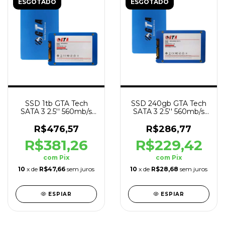
ESGOTADO
ESGOTADO
SSD 1tb GTA Tech
SSD 240gb GTA Tech
SATA 3 2.5'' 560mb/s
SATA 3 2.5'' 560mb/s
Leit - 520mb/s Grav
Leit - 520mb/s Grav
R$476,57
R$286,77
R$381,26
R$229,42
com
Pix
com
Pix
10
x de
R$47,66
sem juros
10
x de
R$28,68
sem juros
ESPIAR
ESPIAR