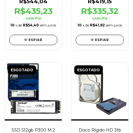
R$544,04
R$419,15
R$435,23
R$335,32
com
Pix
com
Pix
10
x de
R$54,40
sem juros
10
x de
R$41,92
sem juros
ESPIAR
ESPIAR
ESGOTADO
ESGOTADO
SSD 512gb P300 M.2
Disco Rígido HD 3tb