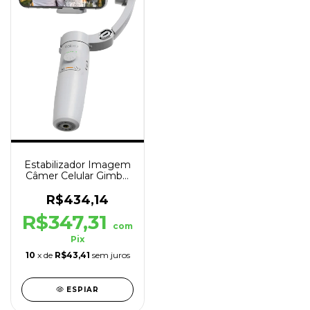
Estabilizador Imagem
Câmer Celular Gimbal
Pening 3 Eixos M2
R$434,14
R$347,31
com
Pix
10
x de
R$43,41
sem juros
ESPIAR