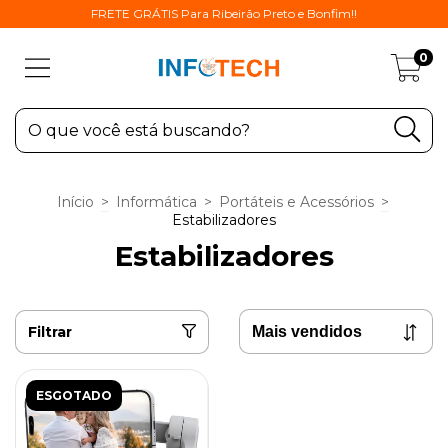
FRETE GRÁTIS Para Ribeirão Preto e Bonfim!!
0
Início
>
Informática
>
Portáteis e Acessórios
>
Estabilizadores
Estabilizadores
Filtrar
ESGOTADO