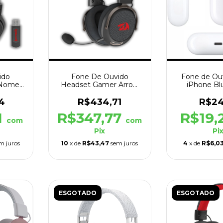
ido
Fone De Ouvido
Fone de Ou
 Nomen
Headset Gamer Arrow
iPhone Bl
 Preto
Pro H858 Sem Fio
Geração 
Preto
4
R$434,71
R$24
1
R$347,77
R$19,
com
com
Pix
Pi
m juros
10
x de
R$43,47
sem juros
4
x de
R$6,0
ESGOTADO
ESGOTADO