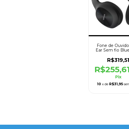
Fone de Ouvido
Ear Sem fio Blu
W800BT Plus 
R$319,5
R$255,6
Pix
10
x de
R$31,95
se