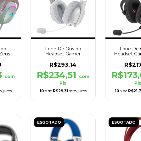
ido
Fone De Ouvido
Fone De 
Zeus X
Headset Gamer
Headset Ga
USB
Redragon Luce Branco
Lite H510-L
H888W
9
R$293,14
R$21
3
R$234,51
R$173
com
com
Pix
Pi
m juros
10
x de
R$29,31
sem juros
10
x de
R$21,7
ESGOTADO
ESGOTADO