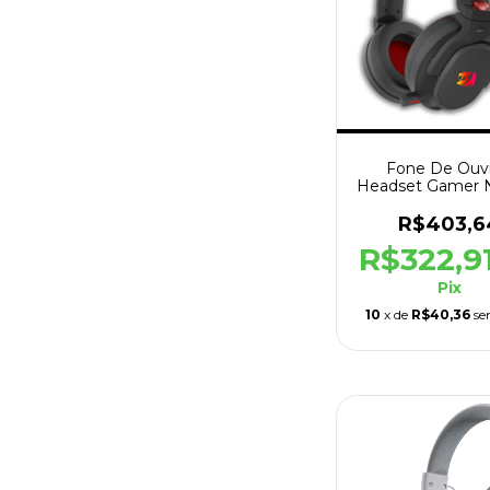
Fone De Ouv
Headset Gamer
Pro Mic Retratil
R$403,6
R$322,9
Pix
10
x de
R$40,36
se