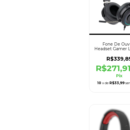
Fone De Ouv
Headset Gamer L
H320 USB
Preto+Supor
R$339,8
R$271,9
Pix
10
x de
R$33,99
se