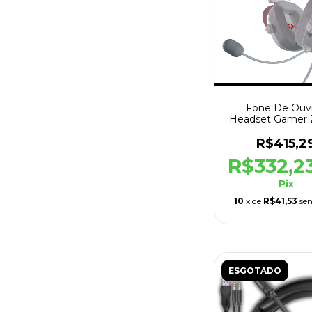
Fone De Ouv
Headset Gamer 
H510W-RGB 
Branco
R$415,2
R$332,2
Pix
10
x de
R$41,53
se
ESGOTADO