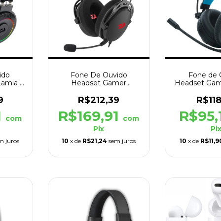
ido
Fone De Ouvido
Fone de 
amia 2
Headset Gamer
Headset Gam
Redragon Cragblade
H2 P2 + U
te
H541 Preto
9
R$212,39
R$118
1
R$169,91
R$95,
com
com
Pix
Pi
m juros
10
x de
R$21,24
sem juros
10
x de
R$11,9