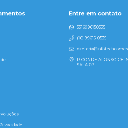
amentos
Entre em contato
5516996150535
(16) 99615-0535
a
diretoria@infotechcomerc
ade
R CONDE AFONSO CELS
SALA 07
evoluções
 Privacidade