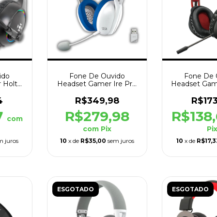
ido
Fone De Ouvido
Fone De 
 Holt
Headset Gamer Ire Pro
Headset Gam
reto
H848B Sem Fio Azul
Arco RGB 
4
R$349,98
R$17
7
R$279,98
R$138
com
com
Pix
Pi
m juros
10
x de
R$35,00
sem juros
10
x de
R$17,3
ESGOTADO
ESGOTADO