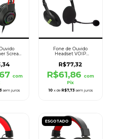
Ouvido
Fone de Ouvido
er Scream
Headset VOIP
P2 Preto
Biauricular USB P/
Callcenter
3,34
R$77,32
,67
R$61,86
com
com
x
Pix
3
sem juros
10
x de
R$7,73
sem juros
ESGOTADO