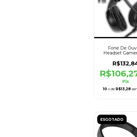
Fone De Ouv
Headset Gamer
P2/USB RGB P
R$132,8
R$106,2
Pix
10
x de
R$13,28
se
ESGOTADO