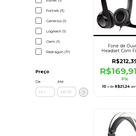
Edifier (1)
Fortrek (3)
Genérico (1)
Logitech (1)
Oem (1)
Fone de Ouv
Headset Com Fi
Redragon (17)
Logitech H390 
R$212,3
R$169,9
Preço
Pix
De
Até
10
x de
R$21,24
se