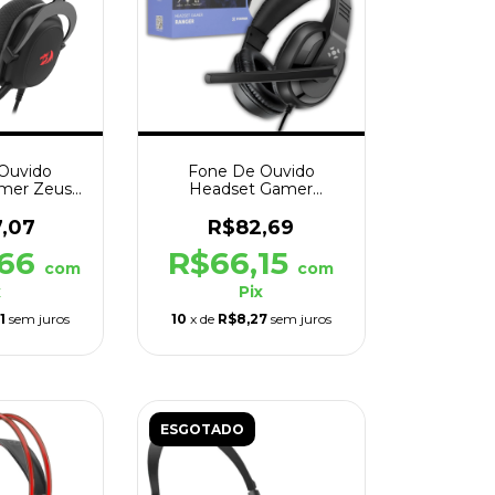
Ouvido
Fone De Ouvido
mer Zeus
Headset Gamer
T P3 Preto
Almofadado Ranger
P3/P2 Preto
7,07
R$82,69
,66
R$66,15
com
com
x
Pix
1
sem juros
10
x de
R$8,27
sem juros
ESGOTADO