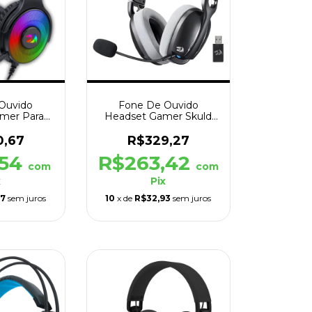
Ouvido
Fone De Ouvido
mer Para
Headset Gamer Skuld
ra 2 RGB
Pro Sem Fio
to
Preto/Cinza
0,67
R$329,27
,54
R$263,42
com
com
x
Pix
07
sem juros
10
x de
R$32,93
sem juros