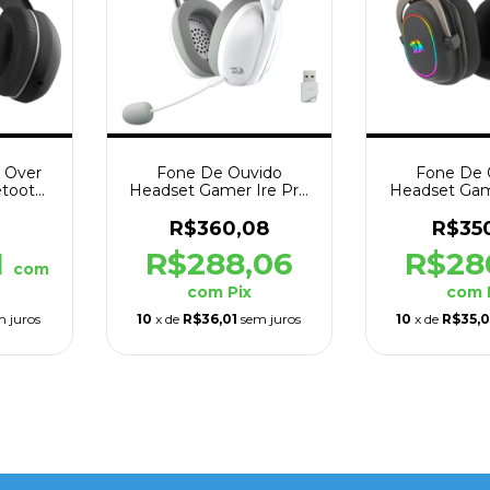
 Over
Fone De Ouvido
Fone De 
etooth
Headset Gamer Ire Pro
Headset Gam
Preto
H848PL Sem Fio
H510-RGB U
Branco
1
R$360,08
R$35
1
R$288,06
R$28
com
com
Pix
com
m juros
10
x de
R$36,01
sem juros
10
x de
R$35,0