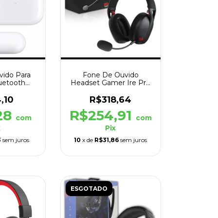
vido Para
Fone De Ouvido
uetooth
Headset Gamer Ire Pro
Air Pro
H848 Sem Fio Preto
,10
R$318,64
28
R$254,91
com
com
x
Pix
3
sem juros
10
x de
R$31,86
sem juros
ESGOTADO