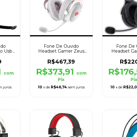
ido
Fone De Ouvido
Fone De 
o Usb
Headset Gamer Zeus
Headset Ga
Preto
Pro H510W Sem Fio
Jogo Pando
Branco
Pre
9
R$467,39
R$22
1
R$373,91
R$176
com
com
Pix
Pi
m juros
10
x de
R$46,74
sem juros
10
x de
R$22,