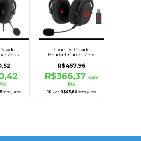
Ouvido
Fone De Ouvido
er Zeus X
Headset Gamer Zeus
SB Preto
Pro H510 Sem Fio Preto
0,52
R$457,96
0,42
R$366,37
com
Pix
Pix
5
sem juros
10
x de
R$45,80
sem juros