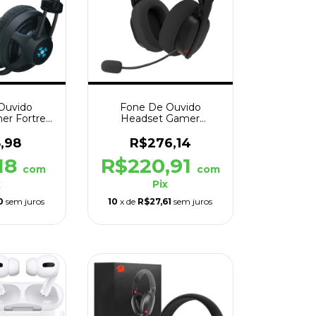
Ouvido
Fone De Ouvido
er Fortrek
Headset Gamer
SB Preto
Redragon Luce Preto
H888
,98
R$276,14
18
R$220,91
com
com
x
Pix
0
sem juros
10
x de
R$27,61
sem juros