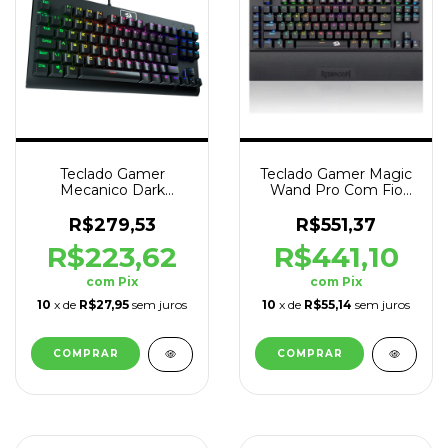
Teclado Gamer
Teclado Gamer Magic
Mecanico Dark
Wand Pro Com Fio
Avenger ABNT2
RGB Layout USA
Switch Marrom
Preto
R$279,53
R$551,37
R$223,62
R$441,10
com
Pix
com
Pix
10
x de
R$27,95
sem juros
10
x de
R$55,14
sem juros