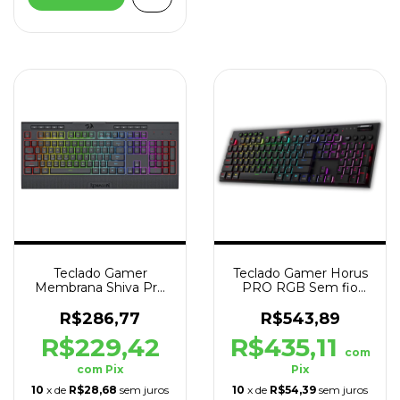
Teclado Gamer
Teclado Gamer Horus
Membrana Shiva Pro
PRO RGB Sem fio
RGB ABNT2 Preto
Bluetooth Layout USA
R$286,77
R$543,89
R$229,42
R$435,11
com
com
Pix
Pix
10
x de
R$28,68
sem juros
10
x de
R$54,39
sem juros