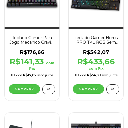
Teclado Gamer Para
Teclado Gamer Horus
Jogo Mecanico Gravity
PRO TKL RGB Sem
65 RGB Preto
fio Preto Layout USA
R$176,66
R$542,07
R$141,33
R$433,66
com
Pix
com
Pix
10
x de
R$17,67
sem juros
10
x de
R$54,21
sem juros