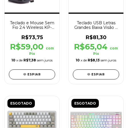
Teclado e Mouse Sem
Teclado USB Letras
Fio 2.4 Wireless KP-
Grandes Baixa Visão e
2063 Knup
Idosos Amarelo
R$73,75
R$81,30
R$59,00
R$65,04
com
com
Pix
Pix
10
x de
R$7,38
sem juros
10
x de
R$8,13
sem juros
ESPIAR
ESPIAR
ESGOTADO
ESGOTADO