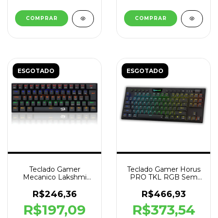
ESGOTADO
ESGOTADO
Teclado Gamer
Teclado Gamer Horus
Mecanico Lakshmi
PRO TKL RGB Sem
Rainbow Switch
fio Preto Switch
Marrom Preto
Brown
R$246,36
R$466,93
R$197,09
R$373,54