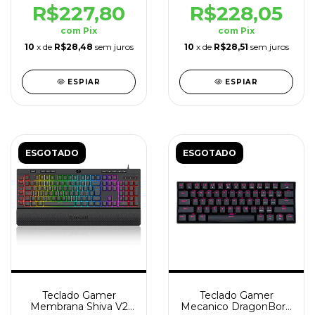
R$227,80
R$228,05
com
Pix
com
Pix
10
x de
R$28,48
sem juros
10
x de
R$28,51
sem juros
ESPIAR
ESPIAR
ESGOTADO
ESGOTADO
Teclado Gamer
Teclado Gamer
Membrana Shiva V2
Mecanico DragonBorn