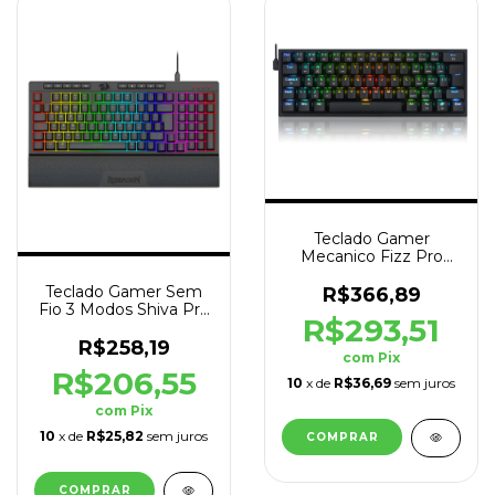
Teclado Gamer
Mecanico Fizz Pro
RGB Switch Red
Teclado Gamer Sem
Preto
R$366,89
Fio 3 Modos Shiva Pro
R$293,51
98 RGB QWERTY
Preto
R$258,19
com
Pix
R$206,55
10
x de
R$36,69
sem juros
com
Pix
10
x de
R$25,82
sem juros