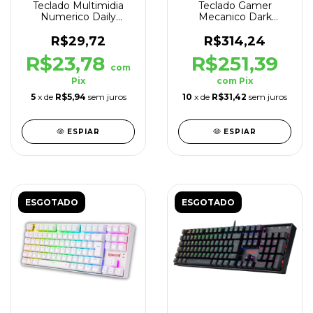
Teclado Multimidia
Teclado Gamer
Numerico Daily
Mecanico Dark
ABNT2 USB Preto
Avenger ABNT2
Switch Preto
R$29,72
R$314,24
R$23,78
R$251,39
com
Pix
com
Pix
5
x de
R$5,94
sem juros
10
x de
R$31,42
sem juros
ESPIAR
ESPIAR
ESGOTADO
ESGOTADO