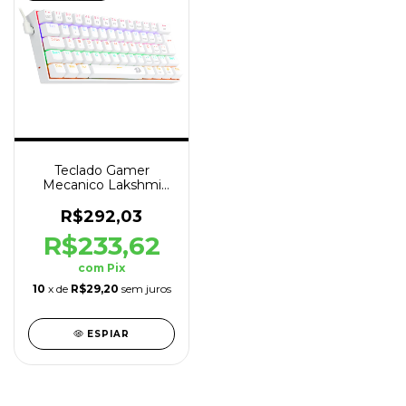
Teclado Gamer
Mecanico Lakshmi
Branco RGB ABNT2
Switch Blue
R$292,03
R$233,62
com
Pix
10
x de
R$29,20
sem juros
ESPIAR