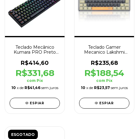
Teclado Mecânico
Teclado Gamer
Kumara PRO Preto
Mecanico Lakshmi
Sem Fio RGB Switch
Preto Cinza Switch
Marrom
Brown
R$414,60
R$235,68
R$331,68
R$188,54
com
Pix
com
Pix
10
x de
R$41,46
sem juros
10
x de
R$23,57
sem juros
ESPIAR
ESPIAR
ESGOTADO