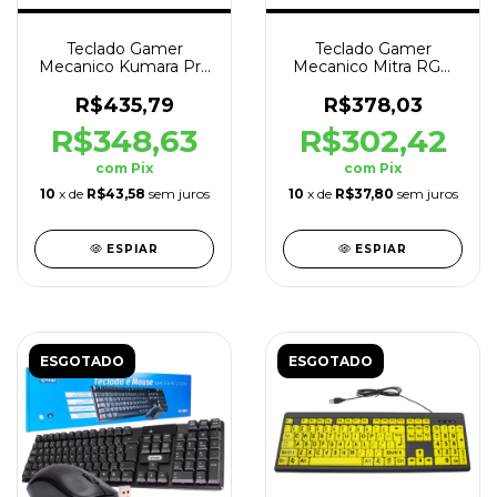
Teclado Gamer
Teclado Gamer
Mecanico Kumara Pro
Mecanico Mitra RGB
RGB ABNT2 Sem fio
ABNT2 Switch Azul
Branco
Preto
R$435,79
R$378,03
R$348,63
R$302,42
com
Pix
com
Pix
10
x de
R$43,58
sem juros
10
x de
R$37,80
sem juros
ESPIAR
ESPIAR
ESGOTADO
ESGOTADO