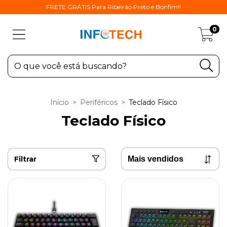
FRETE GRÁTIS Para Ribeirão Preto e Bonfim!!
0
Início
>
Periféricos
>
Teclado Físico
Teclado Físico
Filtrar