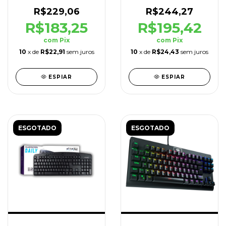
RGB ABNT2 Preto
Switch Marrom Preto
R$229,06
R$244,27
R$183,25
R$195,42
com
Pix
com
Pix
10
x de
R$22,91
sem juros
10
x de
R$24,43
sem juros
ESPIAR
ESPIAR
ESGOTADO
ESGOTADO